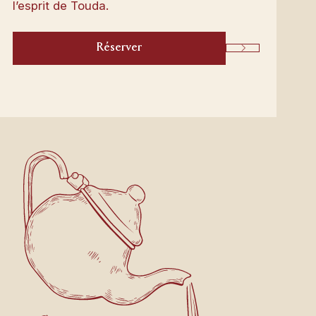
l’esprit de Touda.
Réserver
Next
servierungen
reit, Ihr Zimmer zu buchen oder die Verfügbarkeit
 prüfen?
r führen Sie durch jeden Schritt, um einen
tspannten Aufenthalt zu organisieren, der an Ihre
nsche und Ihren Rhythmus angepasst ist.
tzt buchen
Jetzt buchen