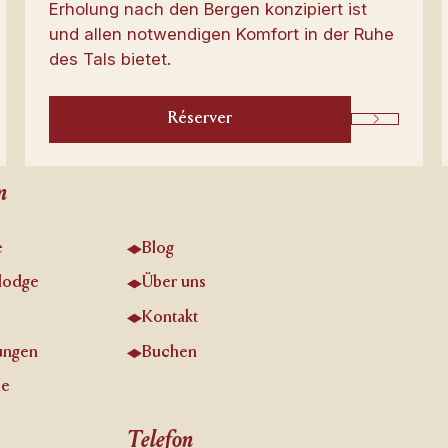
Erholung nach den Bergen konzipiert ist
und allen notwendigen Komfort in der Ruhe
des Tals bietet.
Réserver
Next
Re
n
Be
zu
e
Blog
Wi
en
lodge
Über uns
Wü
Kontakt
ungen
Buchen
Je
he
Telefon