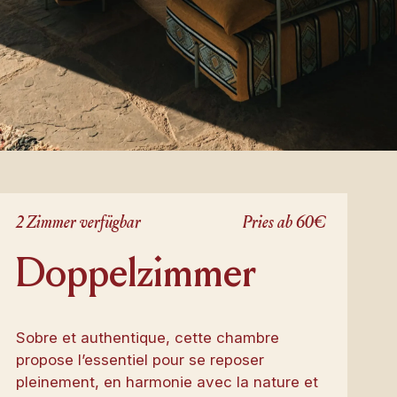
2 Zimmer verfügbar
Pries ab 60€
Doppelzimmer
Sobre et authentique, cette chambre
propose l’essentiel pour se reposer
pleinement, en harmonie avec la nature et