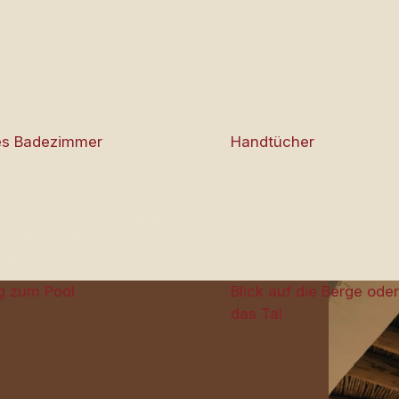
es Badezimmer
Handtücher
g zum Pool
Blick auf die Berge ode
das Tal