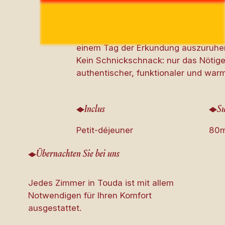
Unsere Familienzimmer bieten einen s
Berge zu empfangen. Sie finden dor
einem Tag der Erkundung auszuruhe
Kein Schnickschnack: nur das Nötige
authentischer, funktionaler und war
Inclus
Su
Petit-déjeuner
80
Übernachten Sie bei uns
Jedes Zimmer in Touda ist mit allem
Notwendigen für Ihren Komfort
ausgestattet.