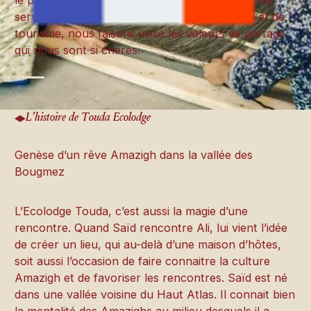
le plaisir de voyager. Depuis 2007, à travers nos
services et compétences en matière d’accueil et de
tourisme, nous faisons vivre les valeurs de partage
qui nous sont si chères.
L’histoire de Touda Ecolodge
Genèse d’un rêve Amazigh dans la vallée des
Bougmez
L’Ecolodge Touda, c’est aussi la magie d’une
rencontre. Quand Saïd rencontre Ali, lui vient l’idée
de créer un lieu, qui au-delà d’une maison d’hôtes,
soit aussi l’occasion de faire connaitre la culture
Amazigh et de favoriser les rencontres. Saïd est né
dans une vallée voisine du Haut Atlas. Il connait bien
la mentalité des Amazighs au milieu desquels il a