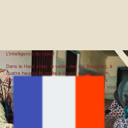
L’intelligence du coeur
Dans le Haut Atlas, la vallée des Aït Bougmez, à
quatre heures de route à l’ouest de Marrakech,
égraine une myriade de villages accrochés aux
flancs des montagnes. C’est à cet endroit que vous
ferez connaissance de notre équipe. Nous avons
toujours à cœur de valoriser et de préserver notre
culture et notre pays. Nous partageons une même
volonté, animés d’un même esprit de services : offrir
à nos hôtes une belle expérience humaine à travers