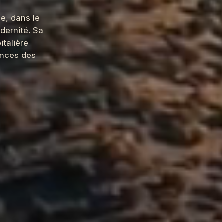
e, dans le
odernité. Sa
italière
ances des