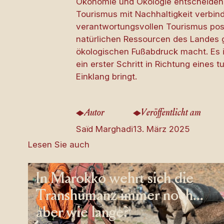
Ökonomie und Ökologie entscheiden: 
Tourismus mit Nachhaltigkeit verbind
verantwortungsvollen Tourismus posit
natürlichen Ressourcen des Landes 
ökologischen Fußabdruck macht. Es i
ein erster Schritt in Richtung eines
Einklang bringt.
Autor
Veröffentlicht am
Saïd Marghadi
13. März 2025
Lesen Sie auch
In Marokko wehrt sich die
Transhumanz immer noch...
aber wie lange?