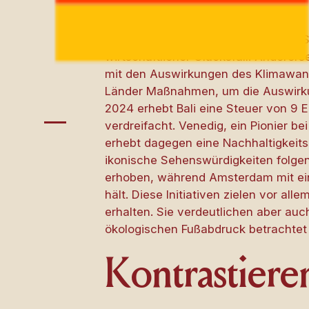
Der Tourismus steht jetzt an einem Sc
wirtschaftlicher Glücksfall. Anderer
mit den Auswirkungen des Klimawande
Länder Maßnahmen, um die Auswirku
2024 erhebt Bali eine Steuer von 9 E
verdreifacht. Venedig, ein Pionier be
erhebt dagegen eine Nachhaltigkeits
ikonische Sehenswürdigkeiten folgen 
erhoben, während Amsterdam mit ein
hält. Diese Initiativen zielen vor al
erhalten. Sie verdeutlichen aber au
ökologischen Fußabdruck betrachtet
Kontrastiere