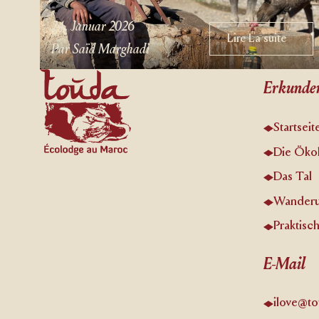
24. Januar 2026
Lire La suite
Lire La suite
Par Saïd Marghadi
Footer
Erkunde
Startseit
Die Öko
Das Tal
Wander
Praktisc
E-Mail
ilove@to