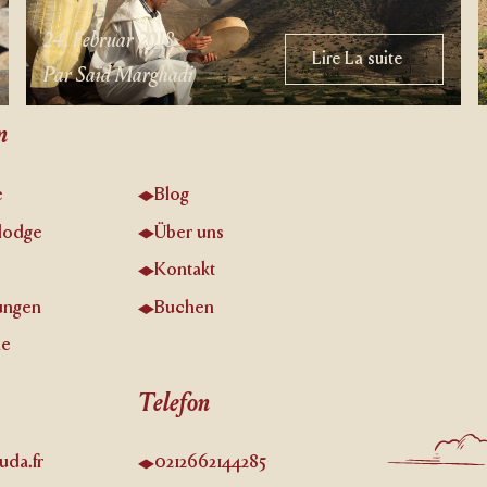
24. Februar 2018
Lire La suite
Lire La suite
Par Saïd Marghadi
n
e
Blog
lodge
Über uns
Kontakt
ungen
Buchen
he
Telefon
uda.fr
0212662144285