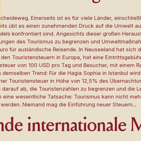
heideweg. Einerseits ist es für viele Länder, einschließ
seits übt es einen zunehmenden Druck auf die Umwelt aus
ls konfrontiert sind. Angesichts dieser großen Heraus
ngen des Tourismus zu begrenzen und Umweltmaßnahme
uro für ausländische Reisende. In Neuseeland hat sich de
i den Touristensteuern in Europa, hat eine Eintrittsgebüh
steuer von 100 USD pro Tag und Besucher, mit einem Ra
demselben Trend: Für die Hagia Sophia in Istanbul wird j
er Touristensteuer in Höhe von 12,5% des Übernachtu
lem darauf ab, die Touristenzahlen zu begrenzen und die 
ch eine wesentliche Tatsache: Tourismus kann nicht me
 werden. Niemand mag die Einführung neuer Steuern...
nde internationale 