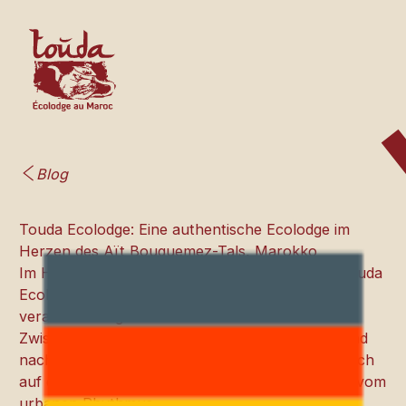
Blog
Touda Ecolodge: Eine authentische Ecolodge im
Herzen des Aït Bouguemez-Tals, Marokko
Im Herzen des Aït Bouguemez-Tals bietet die Touda
Ecolodge ein authentisches und
verantwortungsbewusstes Aufenthaltserlebnis.
Zwischen unberührter Natur, Amazigh-Kultur und
nachhaltigem Tourismus lädt Sie die Lodge ein, sich
auf das Wesentliche zu konzentrieren, weit weg vom
urbanen Rhythmus.