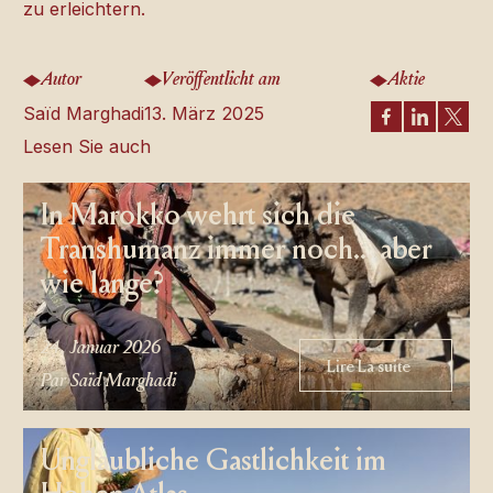
zu erleichtern.
Autor
Veröffentlicht am
Aktie
Saïd Marghadi
13. März 2025
Lesen Sie auch
In Marokko wehrt sich die
Transhumanz immer noch... aber
wie lange?
24. Januar 2026
Lire La suite
Lire La suite
Par Saïd Marghadi
Unglaubliche Gastlichkeit im