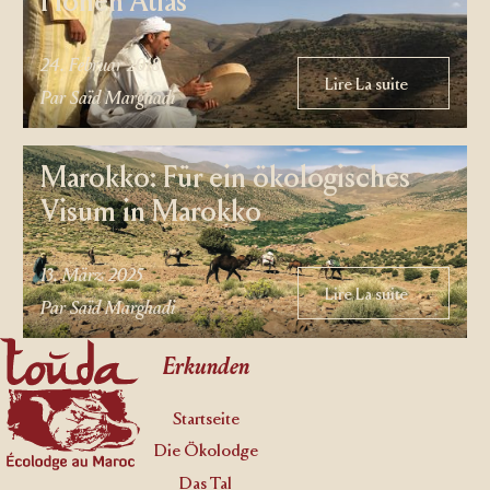
Hohen Atlas
24. Februar 2018
Lire La suite
Lire La suite
Par Saïd Marghadi
Marokko: Für ein ökologisches
Visum in Marokko
13. März 2025
Lire La suite
Lire La suite
Par Saïd Marghadi
Footer
Erkunden
Startseite
Die Ökolodge
Das Tal