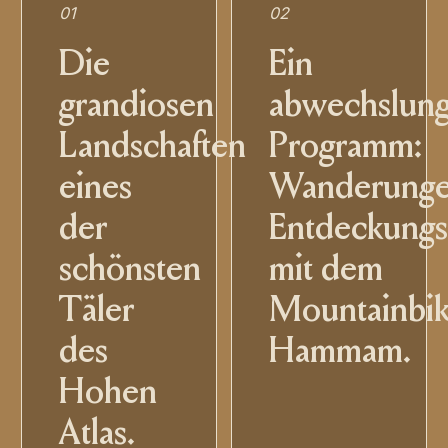
01
02
Die
Ein
grandiosen
abwechslung
Landschaften
Programm:
eines
Wanderunge
der
Entdeckungs
schönsten
mit dem
Täler
Mountainbik
des
Hammam.
Hohen
Atlas.