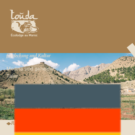
Entdeckung und Kultur
Medina und geheime
Täler
Ab 550 €
Preis pro Person*
Diese Reise buchen
Diese Reise buchen
Reisedetails