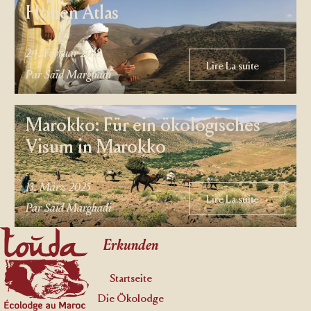
Hohen Atlas
24. Februar 2018
Lire La suite
Lire La suite
Par Saïd Marghadi
Marokko: Für ein ökologisches
Visum in Marokko
13. März 2025
Lire La suite
Lire La suite
Par Saïd Marghadi
Footer
Erkunden
Startseite
Die Ökolodge