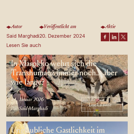
Autor
Veröffentlicht am
Aktie
Saïd Marghadi
20. Dezember 2024
Lesen Sie auch
In Marokko wehrt sich die
Transhumanz immer noch... aber
wie lange?
24. Januar 2026
Lire La suite
Lire La suite
Par Saïd Marghadi
Unglaubliche Gastlichkeit im