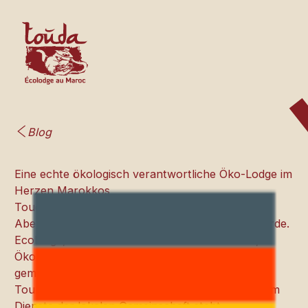
Blog
Eine echte ökologisch verantwortliche Öko-Lodge im
Herzen Marokkos
Touda ist ein menschliches und ökologisches
Abenteuer, das im Aït Bougmez-Tal geboren wurde.
Ecolodge, landwirtschaftliche Genossenschaft,
Ökomuseum und assoziative Projekte bilden
gemeinsam ein Modell für verantwortungsvollen
Tourismus, der in der Region verwurzelt ist und im
Dienste der lokalen Gemeinschaft steht.