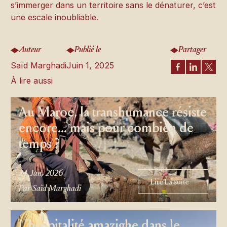
s’immerger dans un territoire sans le dénaturer, c’est
une escale inoubliable.
Auteur
Publié le
Partager
Saïd Marghadi
Juin 1, 2025
À lire aussi
Au Maroc, la transhumance résiste
encore… mais pour combien de
temps ?
24 Jan, 2026
Lire La suite
Lire La suite
Par Saïd Marghadi
L’hospitalité amazighe dans le