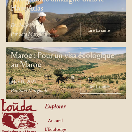
Haut Atlas
Fév 24, 2018
Lire La suite
Lire La suite
Par Saïd Marghadi
Maroc : Pour un visa écologique
au Maroc
Mar 13, 2025
Lire La suite
Lire La suite
Par Saïd Marghadi
Footer
Explorer
Accueil
L’Ecolodge