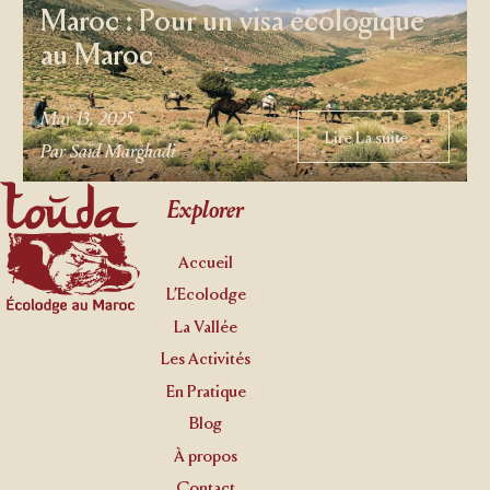
Maroc : Pour un visa écologique
au Maroc
Mar 13, 2025
Lire La suite
Lire La suite
Par Saïd Marghadi
Footer
Explorer
Accueil
L’Ecolodge
La Vallée
Les Activités
En Pratique
Blog
À propos
Contact