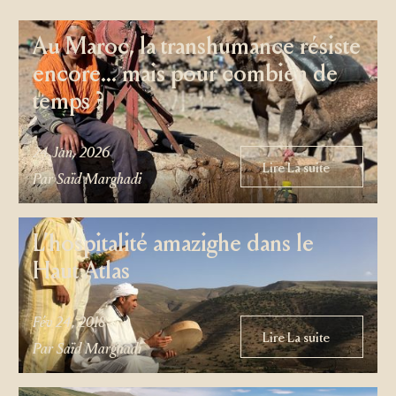
Au Maroc, la transhumance résiste
encore… mais pour combien de
temps ?
24 Jan, 2026
Lire La suite
Lire La suite
Par Saïd Marghadi
L’hospitalité amazighe dans le
Haut Atlas
Fév 24, 2018
Lire La suite
Lire La suite
Par Saïd Marghadi