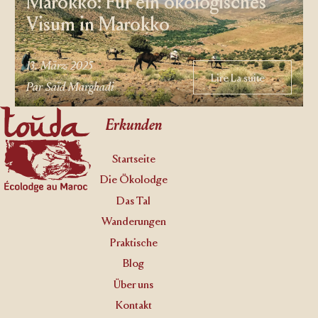
Marokko: Für ein ökologisches
Visum in Marokko
13. März 2025
Lire La suite
Lire La suite
Par Saïd Marghadi
Footer
Erkunden
Startseite
Die Ökolodge
Das Tal
Wanderungen
Praktische
Blog
Über uns
Kontakt