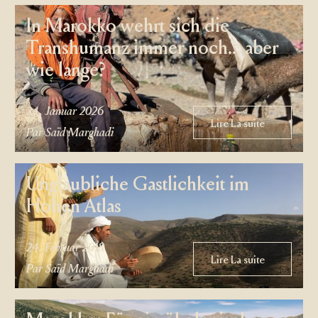
In Marokko wehrt sich die
Transhumanz immer noch... aber
wie lange?
24. Januar 2026
Lire La suite
Lire La suite
Par Saïd Marghadi
Unglaubliche Gastlichkeit im
Hohen Atlas
24. Februar 2018
Lire La suite
Lire La suite
Par Saïd Marghadi