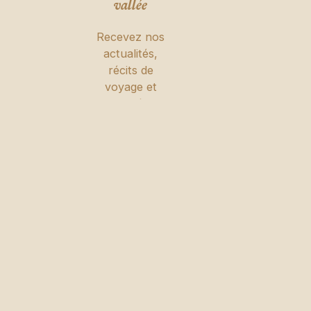
vallée
Recevez nos
actualités,
récits de
voyage et
offres spéciales
directement
dans votre
boîte mail.
Suivez-nous
S’abonner
S’abonner
© 2026 Tous drois réservés. Touda Ecolodge.
Conditions Générales