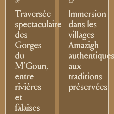
01
02
Traversée
Immersion
spectaculaire
dans les
des
villages
Gorges
Amazigh
du
authentiques
M’Goun,
aux
entre
traditions
rivières
préservées
et
falaises