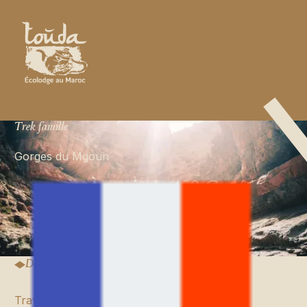
Trek famille
Gorges du Mgoun
À partir de 450 €
Prix par personne*
Reserver ce voyage
Reserver ce voyage
Détails du voyage
Traversée des Gorges du M’Goun : un trek