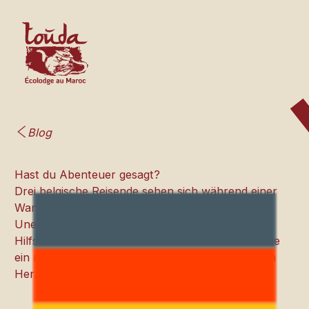
Blog
Hast du Abenteuer gesagt?
Drei belgische Reisende sehen sich während einer
Wanderung im Hohen Atlas mit Schnee und
Unerwartetem konfrontiert. Dank Toudas
Hilfsbereitschaft und Gastfreundschaft erleben sie
ein menschliches und unvergessliches Erlebnis im
Herzen des Bougmez-Tals.