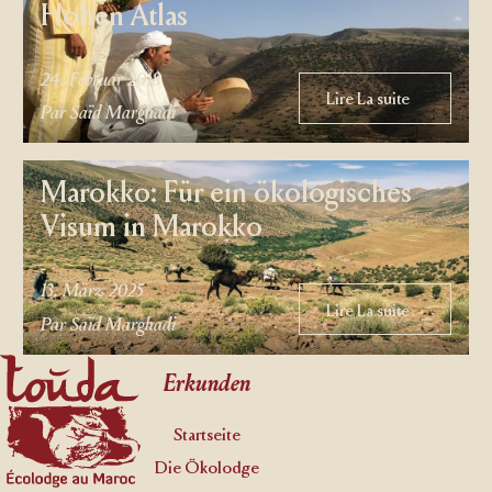
Hohen Atlas
24. Februar 2018
Lire La suite
Lire La suite
Par Saïd Marghadi
Marokko: Für ein ökologisches
Visum in Marokko
13. März 2025
Lire La suite
Lire La suite
Par Saïd Marghadi
Footer
Erkunden
Startseite
Die Ökolodge