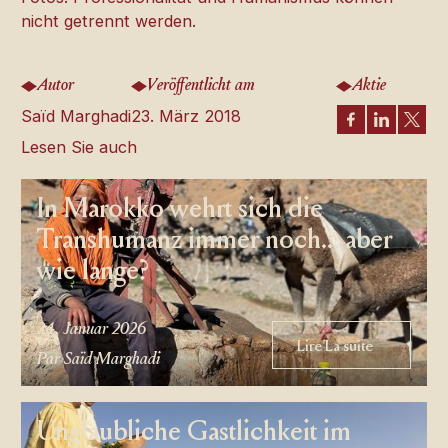
nicht getrennt werden.
Autor
Veröffentlicht am
Aktie
Saïd Marghadi
23. März 2018
Lesen Sie auch
In Marokko wehrt sich die
Transhumanz immer noch... aber
wie lange?
24. Januar 2026
Lire La suite
Lire La suite
Par Saïd Marghadi
Unglaubliche Gastlichkeit im